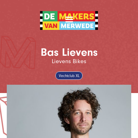
Bas Lievens
Lievens Bikes
Vechtclub XL