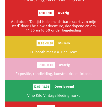
inschrijving), Theeceremonie (15.00)
12.00-17.00
Overig
Audiotour ‘De tijd is de onzichtbare kaart van mijn
stad’ door The slow adventure, doorlopend en om
14.30 en 16.00 onder begeleiding
12.00 - 18.00
Muziek
DJ booth met o.a. Ben Heat
12.00 - 18.00
Overig
Expositie, rondleiding, kunstmarkt en fotoset
12.00 - 18.00
Doorlopend
Vino Kilo Vintage kledingmarkt