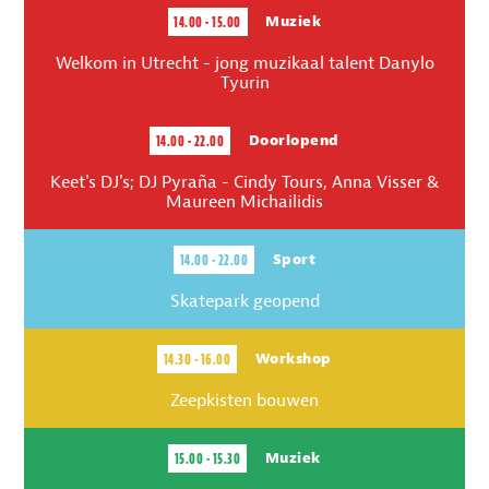
14.00 - 15.00
Muziek
Welkom in Utrecht - jong muzikaal talent Danylo
Tyurin
14.00 - 22.00
Doorlopend
Keet's DJ's; DJ Pyraña - Cindy Tours, Anna Visser &
Maureen Michailidis
14.00 - 22.00
Sport
Skatepark geopend
14.30 - 16.00
Workshop
Zeepkisten bouwen
15.00 - 15.30
Muziek