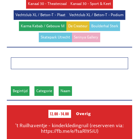
Kanaal 30 - Theaterzaal
Kanaal 30 - Sport & Keet
Vechtclub XL / Beton-T - Plaat
Vechtclub XL / Beton-T - Podium
Karma Kebab / Gebouw M
De Createur
Boulderhal Sterk
Skatepark Utrecht
Serinya Gallery
ZOEKEN
SORTEREN
Begintijd
Categorie
Naam
12.00 - 14.00
Overig
't Ruilhaventje - kinderkledingruil (reserveren via:
https://fb.me/e/fsaRl9SiU)